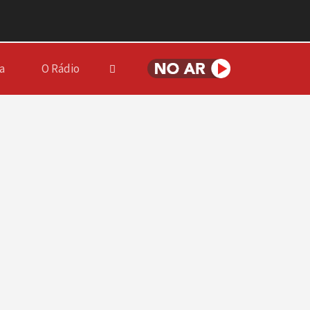
a
O Rádio