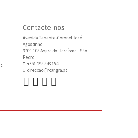
Contacte-nos
Avenida Tenente-Coronel José
Agostinho
9700-108 Angra do Heroísmo - São
Pedro
+351 295 543 154
g.
direccao@rcangra.pt