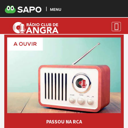
1
Última
MENU
PASSOU NA RCA