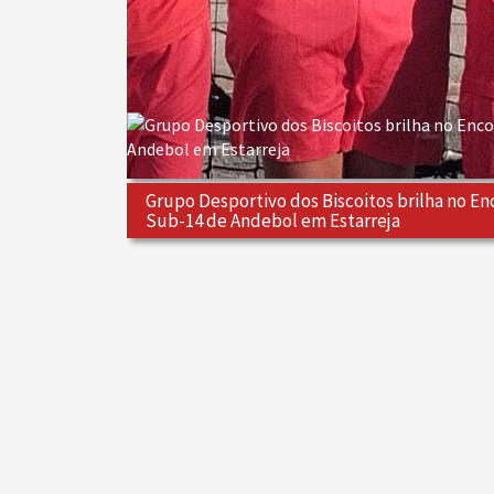
Grupo Desportivo dos Biscoitos brilha no En
Sub-14 de Andebol em Estarreja