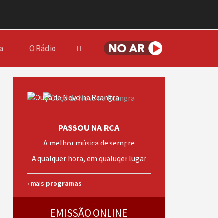
a
O Rádio
PASSOU NA RCA
A melhor música de sempre
A qualquer hora, em qualuqer lugar
› mais
programas
EMISSÃO ONLINE