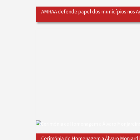
AMRAA defende papel dos municípios nos A
Cerimónia de Homenagem a Álvaro Monjard