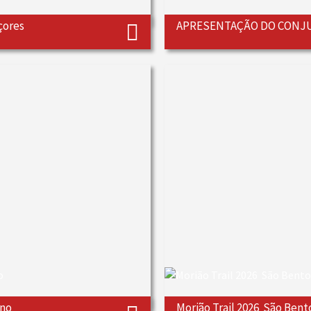
çores
APRESENTAÇÃO DO CONJU
ino
Morião Trail 2026  São Bent