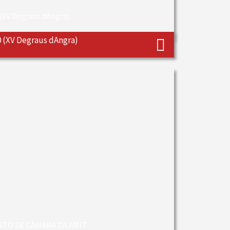
0 (XV Degraus dAngra)