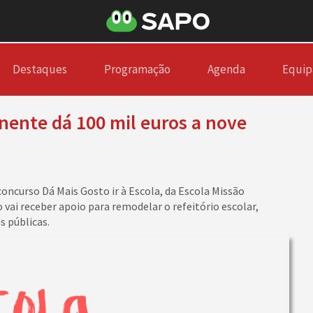
Destaques
Programação
Agenda
Equip
nente dá 100 mil euros a nove
concurso Dá Mais Gosto ir à Escola, da Escola Missão
 vai receber apoio para remodelar o refeitório escolar,
s públicas.