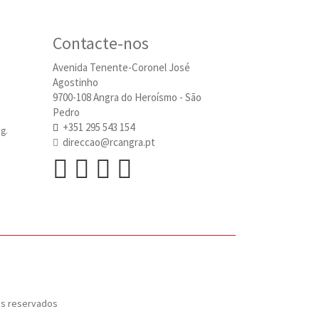
Contacte-nos
Avenida Tenente-Coronel José
Agostinho
9700-108 Angra do Heroísmo - São
Pedro
+351 295 543 154
g.
direccao@rcangra.pt
os reservados