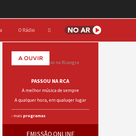
a
O Rádio
PASSOU NA RCA
A melhor música de sempre
A qualquer hora, em qualuqer lugar
› mais
programas
EMISSÃO ONLINE