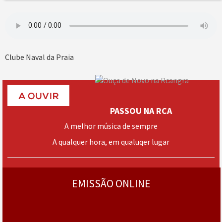
Clube Naval da Praia
PASSOU NA RCA
A melhor música de sempre
A qualquer hora, em qualuqer lugar
› mais
programas
EMISSÃO ONLINE