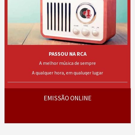
PASSOU NA RCA
A melhor música de sempre
A qualquer hora, em qualuqer lugar
› mais
programas
EMISSÃO ONLINE