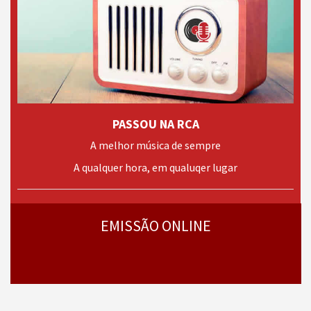
PASSOU NA RCA
A melhor música de sempre
A qualquer hora, em qualuqer lugar
› mais
programas
EMISSÃO ONLINE